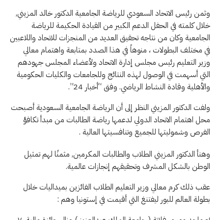
وثمن رئيس الاتحاد السعودي للرياضة الجامعية الدكتور خالد المزيني,
خلال كلمته في الحفل الدعم الكبير من القيادة الحكيمة للرياضة
الجامعية وكان من نتاجه تحقيق العديد من المنجزات للاتحاد واللاعبين
في مختلف البطولات ، منوهاً في هذا الصدد بمتابعة واهتمام معالي
وزير التعليم رئيس مجلس إدارة الاتحاد ولأعضاء المجلس جهودهم
التي أسهمت في الوصول لهذه النتائج وللجامعات والكليات الحكومية
والأهلية وقادة النشاط الرياضي. وفق “أخبار 24”.
ولفت الدكتور المزيني النظر إلى أن الرياضة الجامعية السعودية أصبحت
محل اهتمام الاتحاد الدولي لدعمها رياضة الطالبات من مبدأ تكافؤ
الفرص وشموليتها للجميع وتنافسيتها العالية .
وهنأ الدكتور المزيني الطلاب والطالبات المكرمين, مثمنًا لهم تمثيل
الوطن بالشكل المشرف وتحقيقهم إنجازات عالمية.
عقب ذلك كرم معالي وزير التعليم الطلاب الفائزين بميداليات خلال
بطولة العالم للبور ليفتنغ التي أقيمت في إستونيا وهم :
١- ماجد موسى فلاتة ( جامعة الملك عبدالعزيز ) ونال جائزة مالية ٧٠