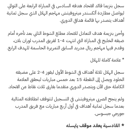
سجل بنزيما قائد الاتحاد هدفه السادس في المباراة الرابعة على التوالي
ليواصل مطاردة ألكسندر ميتروفيتش مهاجم الهلال الذي سجل ثمانية
أهداف يتصدر بها قائمة هدافي الدوري.
وأحرز بنزيمة هدف التعادل للاتحاد مطلع الشوط الثاني بعد تأخره أمام
ضيفه الخليج في المباراة التي انتهت 4-1 لفريق المدرب لوران بلان،
وقدم فيها مهاجم ريال مدريد السابق التمريرة الحاسمة للهدف الرابع.
* علامة كاملة للهلال
سجل الهلال ثلاثة أهداف في الشوط الأول ليفوز 4-2 على مضيفه
الخلود ويصل إلى النقطة 15 بعد خمس مباريات ليحقق العلامة
الكاملة حتى الآن ويتصدر الدوري متقدما بفارق ثلاث نقاط عن الاتحاد.
ولم ينجح الصربي ميتروفيتش في التسجيل لتتوقف انطلاقته المثالية
بعدما سجل ثمانية أهداف في أول أربع مباريات مع فريق المدرب
جورجي جيسوس.
* القادسية يعقد موقف يايسله