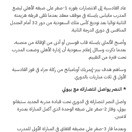
عاد القادسية إلى الانتصارات بفوزه 1-صفر على ضيفه الأهلي ليضع
المدرب ماتياس يايسله في موقف معقد بعدما تلقى فريقه هزيمته
الثانية تواليا بعد توديع كأس ملك السعودية من دور 32 أمام الجندل
المنافس في دوري الدرجة الثانية.
وأصبح الألماني يايسله قاب قوسين أو أدنى من الإقالة من منصبه،
بعدما ذكرت وسائل إعلام سعودية أن إدارة الأهلي وضعت المدرب
تحت فترة من التقييم.
وساهم هدف بيير-إيمريك أوباميانج من ركلة جزاء في فوز القادسية
الأول في ثلاث مباريات بالدوري.
* النصر يواصل انتصاراته مع بيولي
واصل النصر انتصاراته في الدوري تحت قيادة مدربه الجديد ستيفانو
بيولي، وفاز 2-صفر على ضيفه الوحدة الذي أكمل المباراة بعشرة
لاعبين.
وبعدما فاز 3-صفر على مضيفه الاتفاق في المباراة الأولى للمدرب