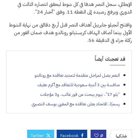
الإيطالي، سجل النصر هدفا في كل شوط ليحقق انتصاره الثالث في
الدوري ويرفع رصيده إلى النقطة 11. وفق “أخبار 24”.
وافتتح أنجيلو جابرييل أهداف النصر قبل أربع دقائق من نهاية الشوط
الأول بينما أضاف الهداف كريستيانو رونالدو هدف ضمان الفوز من
ركلة جزاء في الدقيقة 56.
قد تعجبك أيضاً
النصر يصل لمراحل متقدمة لتمديد تعاقده مع رونالدو
منافسة بين 3 أندية سعودية للتعاقد مع أكرم عفيف
“يلو 17”.. نيوم يبحث عن فوز غائب.. و3 مؤجلات
رسميًا.. الاتحاد يعلن تعاقده مع المغربي يوسف النصيري
Twitter
Facebook
0
شاركها