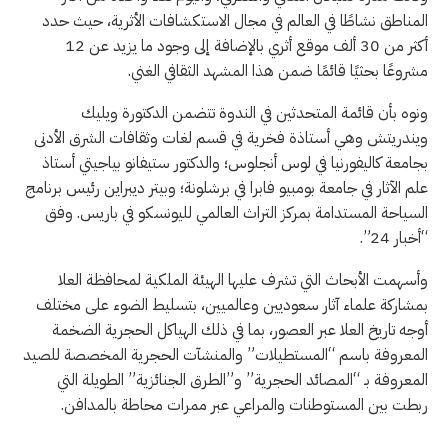
المناطق نشاطًا في العالم في مجال الاستكشافات الأثرية، حيث حدد
أكثر من 30 ألف موقع أثري بالإضافة إلى وجود ما يزيد عن 12
مشروعًا بحثيًا قائمًا ضمن هذا المشهد الثقافي الغني.
ونوه بأن قائمة المتحدثين في الندوة تتضمن الدكتورة ويليك
ويندريتش وهي أستاذة فخرية في قسم لغات وثقافات الشرق الأدنى
بجامعة كاليفورنيا في لوس أنجلوس؛ والدكتور ستيفانو بياجيتي أستاذ
علم الآثار في جامعة بومبيو فابرا في برشلونة؛ وبيتر ديبراين رئيس برنامج
السياحة المستدامة بمركز التراث العالمي لليونسكو في باريس. وفق
“أخبار 24”.
وأسهمت الأبحاث التي تشرف عليها الهيئة الملكية لمحافظة العلا
بمشاركة علماء آثار سعوديين وعالميين، بتسليط الضوء على مختلف
أوجه تاريخ العلا عبر العصور، بما في ذلك الهياكل الحجرية الضخمة
المعروفة باسم “المستطيلات” والمنشآت الحجرية المخصصة للصيد
المعروفة بـ “المصائد الحجرية” و”الطرق الجنائزية” الطويلة التي
ربطت بين المستوطنات والمراعي عبر ممرات محاطة بالمدافن.