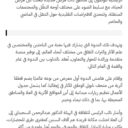
الحياة، مع تسليط الضوء على مختلف أوجه التنقّل والمجتمعات
المتنقلة، ولتحدي الافتراضات التقليدية حول التنقل في الماضي
والحاضر.
وتهدف تلك الندوة التي يشارك فيها نخبة من الباحثين والمختصين في
علم الآثار والتراث الثقافي من مختلف أنحاء العالم، إلى توفير منصة
متقدمة ورائدة للحوار والتعاون، تُعقد بالتناوب بين الندوة في عام
والقمة في العام التالي.
ويُقام على هامش الندوة أول معرض من نوعه عالميًا يضم قطعًا
أثرية من متحف نابولي الوطني للآثار في إيطاليا، كما يشمل جدول
الأعمال تنظيم زيارات ميدانية إلى أبرز المواقع الأثرية في العلا والمناطق
المحيطة بها، بما في ذلك تيماء وخيبر.
وأشار نائب الرئيس للثقافة في الهيئة الدكتور عبدالرحمن السحيباني إلى
أن العلا احتلت مكانة فريدة عبر آلاف السنين كمفترق طرق للحضارات،
وكانت منارة للتبادل الثقافي والمعرفي، واليوم تُعدّ واحدة من أكثر