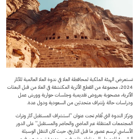
تستعرض الهيئة الملكية لمحافظة العلا في ندوة العلا العالمية للآثار
2024، مجموعة من القطع الأثرية المكتشفة في العلا من قبل البعثات
الأثرية، مصحوبة بعروض تقديمية وجلسات حوارية وورش عمل
ودراسات حالة بإشراف متحدثين من السعودية ودول عدة.
وتركز الندوة التي تُقام تحت عنوان “استشراف المستقبل آثار وتراث
المجتمعات المتنقلة عبر الماضي والحاضر والمستقبل” على الدور
الأساسي لرسم عصور ما قبل التاريخ، حيث كان التنقل الوسيلة
الرئيسية للوصول إلى مناطق ذات فرص جديدة تبحث عن فرص