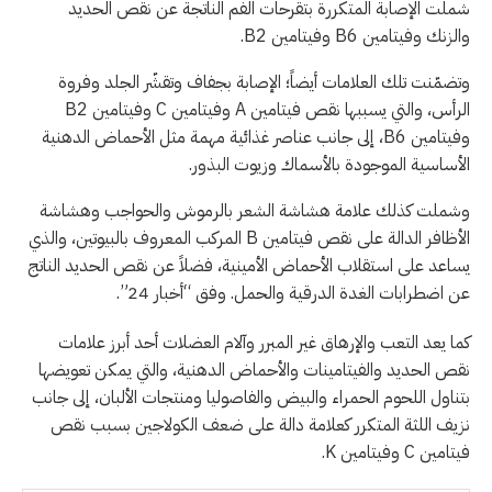
شملت الإصابة المتكررة بتقرحات الفم الناتجة عن نقص الحديد
والزنك وفيتامين B6 وفيتامين B2.
وتضمّنت تلك العلامات أيضاً؛ الإصابة بجفاف وتقشّر الجلد وفروة
الرأس، والتي يسببها نقص فيتامين A وفيتامين C وفيتامين B2
وفيتامين B6، إلى جانب عناصر غذائية مهمة مثل الأحماض الدهنية
الأساسية الموجودة بالأسماك وزيوت البذور.
وشملت كذلك علامة هشاشة الشعر بالرموش والحواجب وهشاشة
الأظافر الدالة على نقص فيتامين B المركب المعروف بالبيوتين، والذي
يساعد على استقلاب الأحماض الأمينية، فضلاً عن نقص الحديد الناتج
عن اضطرابات الغدة الدرقية والحمل. وفق “أخبار 24”.
كما يعد التعب والإرهاق غير المبرر وآلام العضلات أحد أبرز علامات
نقص الحديد والفيتامينات والأحماض الدهنية، والتي يمكن تعويضها
بتناول اللحوم الحمراء والبيض والفاصوليا ومنتجات الألبان، إلى جانب
نزيف اللثة المتكرر كعلامة دالة على ضعف الكولاجين بسبب نقص
فيتامين C وفيتامين K.