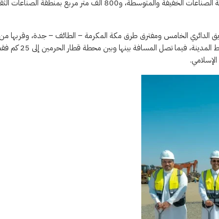
وأوضحت “مدن” أن المشروع يشمل تطوير 1.8 مليون متر مربع بمنطقة الصناعات الخفيفة والمتوسطة، و800 ألف متر مربع بمنطقة الصنا
الطريق الدائري الخامس ومفترق طرق مكة المكرمة – الطائف – جدة، وقربها من
مدينة السيارات وحد الحرم المكي على مسافة 10 كم، و 20 كم إلى وسط المدينة، فيما تصل المسافة بينها وبين