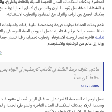
المغامرة. يمكنك استكشاف المدن القديمة المليئة بالثقافة والتاريخ،
وال
بالأنشطة
الشيقة مثل ركوب البالون والغوص في أعماق البحار الزرقاء. مع 
يمكنك الجمع بين الراحة والترف مع المغامرة والتجارب الاستثنائية.
تقدم رحلات الفخامة تجارب فريدة ومخصصة لتلبية رغبات واحتياجات النزل
تطلبًا. ستجد برامجًا ترفيهية فاخرة تشمل العروض الحية للموسيقى والف
تدليك
فاخرة تعيد لروحك الاسترخاء، وتجارب تجميلية راقية تنعش جمالك
بوابة إلى عالم من الرفاهية والاستجمام.
ماشي عارف تربط النقط لي الأمام، كتربطهم لي الوراء بس
جائعاً. كن غبياً
STEVE JOBS
تعمل الوجهات السياحية الفاخرة على استقبال الزوار بأحضان مفتوحة. يتم 
وسلامة النزلاء. يمكنك استكشاف المدن الفاخرة والشواطئ الخلابة والمعا
وتدعو الزوار إلى الاستمتاع بتجارب لا تُنسى.