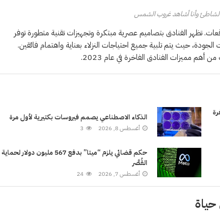
الشاطئ وأنا أشاهد غروب الشمس
قعات. تظهر الفنادق بتصاميم عصرية مبتكرة وتجهيزات تقنية متطورة توفر
 الجودة، حيث يتم تلبية جميع احتياجات النزلاء بعناية واهتمام فائقين.
 أهم مميزات الفنادق الفاخرة في عام 2023.
رة
الذكاء الاصطناعي يصمم فيروسات بكتيرية لأول مرة
أغسطس 8, 2026
3
حكم قضائي يلزم “ميتا” بدفع 567 مليون دولار لحماية
القُصَّر
أغسطس 7, 2026
24
حياة