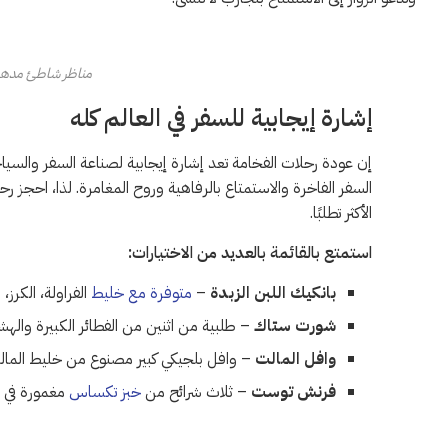
مناظر شاطئ مدهش
إشارة إيجابية للسفر في العالم كله
إن عودة رحلات الفخامة تعد إشارة إيجابية لصناعة السفر والسي
السفر الفاخرة والاستمتاع بالرفاهية وروح المغامرة. لذا، احجز ر
الأكثر تطلبًا.
استمتع بالقائمة بالعديد من الاختيارات:
بانكيك اللبن الزبدة
–
متوفرة مع خليط
الفراولة، الكرز، 
شورت ستاك
– طلبية من اثنين من الفطائر الكبيرة واله
وافل المالت
– وافل بلجيكي كبير مصنوع من خليط الما
فرنش توست
– ثلاث شرائح من
خبز تكساس
مغمورة في 