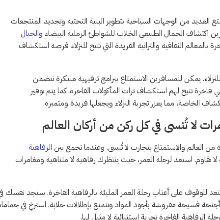
في التنوع والتجديد. تتمتع العديد من الوجهات السياحية بتطوير البنية التحتية وتجديد المنتجعات
رين اكتشاف الجمال الطبيعي الخلاب للشواطئ الرملية البيضاء و
الجبال
ة بالمعالم الثقافية والتراثية الفريدة التي تتيح للنزلاء فرصة استكشاف
ارب فريدة ومخصصة للنزلاء. يمكن للمسافرين الاستمتاع ببرامج ترفيهية مبتكرة تتضمن
اخرة تتيح لهم استكشاف تراث المأكولات الفاخرة. كما يتم توفير
الخاصة، مما يعزز تجربة النزلاء ويجعلها فريدة ومتميزة.
رات لا تُنسى في كل ركن من أركان العالم
 من العالم والاستمتاع بتجارب لا تُنسى. وعندما تجمع بين
الرفاهية
لا تقاوم. استعد لرحلة العمر، حيث ينتظرك رفاهية لا متناهية ومغامرات
عد للوقوف على أعتاب رحلة العمر المليئة بالرفاهية الفاخرة. ستجد نفسك في
جنحة فسيحة مفروشة بأجود المواد وتتمتع بإطلالات خلابة. استرخِ في حماما
ة الرفاهية الفاخرة تجربة استثنائية لا مثيل لها.