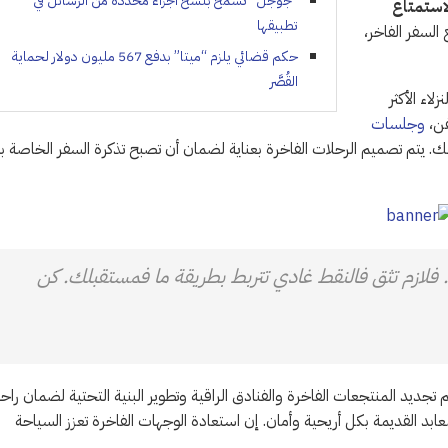
“جوجل” تسمح بنسخ أجزاء محددة من الرسائل في
استمتاع
تطبيقها
السفر الفاخر،
حكم قضائي يلزم “ميتا” بدفع 567 مليون دولار لحماية
القُصَّر
اء الأكثر
ن،
وجلسات
. يتم تصميم الرحلات الفاخرة بعناية لضمان أن تصبح تذكرة السفر الخاصة 
. فلازم تثق فالنقط غادي تتربط بطريقة ما فمستقبلك. كن
تجديد المنتجعات الفاخرة والفنادق الراقية وتطوير البنية التحتية لضمان راح
بد القديمة بكل أريحية وأمان. إن استعادة الوجهات الفاخرة تعزز السياحة