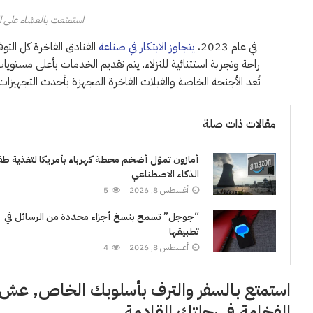
استمتعت بالعشاء على 
في عام 2023،
يتجاوز الابتكار في صناعة
الفنادق الفاخرة كل التو
راحة وتجربة استثنائية للنزلاء. يتم تقديم الخدمات بأعلى مستويات
تُعد الأجنحة الخاصة والفيلات الفاخرة المجهزة بأحدث التجهيزات من
مقالات ذات صلة
أمازون تموّل أضخم محطة كهرباء بأمريكا لتغذية طف
الذكاء الاصطناعي
أغسطس 8, 2026
5
“جوجل” تسمح بنسخ أجزاء محددة من الرسائل في
تطبيقها
أغسطس 8, 2026
4
استمتع بالسفر والترف بأسلوبك الخاص, عش 
الفخامة في رحلتك القادمة