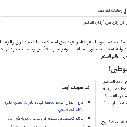
ي رحلتك القادمة
ي كل ركن من أركان العالم
يعة. فعندما يعود السفر الفاخر، فإنه يعني استعادة نمط الحياة الراقي والترف ا
 وأناقته، حيث يتجاوز المسافات لتوفير تجارب لا تُنسى ومتعة لا حدود لها. دع
لى عالم السفر.
سوطين!
ر. تجد الفنادق
قد تعجبك أيضاً
مطاعم الراقية
لسفن الفاخرة
بة بأسلوب لا
أمازون تموّل أضخم محطة كهرباء بأمريكا لتغذية طفرة
الذكاء الاصطناعي
الذكاء الاصطناعي يصمم فيروسات بكتيرية لأول مرة
ة لاستعادة روح