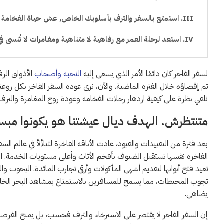
استمتع بالسفر والترف بأسلوبك الخاص, عش حياة الفخامة ف
استعد لرحلة العمر مع رفاهية لا متناهية ومغامرات لا تُنسى ف
لسفر الفاخر كان دائمًا الأمر الذي يسعى إليه
النخبة وأصحاب
الأذواق الرف
تم إقصاؤه خلال الفترة الماضية. والآن، نرى عودة السفر الفاخر بكل روعته
نلقي نظرة على كيفية ازدهار رحلات الفخامة وعودة روح المغامرة والترف إ
متنتظرش. الهدف ديال عيشتنا هو يكونوا مب
بعد فترة من التقييدات والقيود، عادت الأناقة الفاخرة لتتلألأ في عالم السف
الفاخرة نفسها تستقبل الضيوف بأفخم الأثاث وأعلى مستويات الخدمة. ال
تعيد فتح أبوابها لتقديم أشهى المأكولات وأرقى تجارب المائدة. اليخوت وا
تجوب المحيطات، مما يسمح للمسافرين بالاستمتاع بمشاهد البحر الخلا
يضاهى.
إن السفر الفاخر لا يقتصر على الاسترخاء والترف فحسب، بل يمنح الفرص