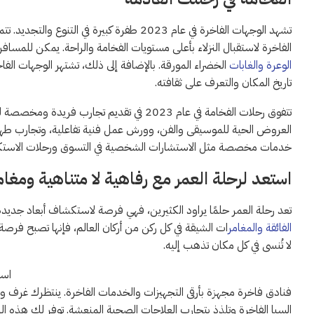
تشهد الوجهات الفاخرة في عام 2023 طفرة كبيرة 
الفاخرة لاستقبال النزلاء بأعلى مستويات الفخامة والراحة. يمكن للمساف
الوعرة والغابات
الخضراء المورقة. بالإضافة إلى ذلك، تشتهر الوجهات الفاخر
تاريخ المكان والتعرف على ثقافته.
تتفوق رحلات الفخامة في عام 2023 في تقديم تج
العروض الحية للموسيقى والفن، وورش عمل فنية تفاعلية، وتجارب طهي ف
خدمات مخصصة مثل الاستشارات الشخصية في التسوق ورحلات الاستكشاف 
استعد لرحلة العمر مع رفاهية لا متناهية ومغام
تعد رحلة العمر حلمًا يراود الكثيرين، فهي فرصة لاستكشاف أبعاد جديدة
الفائقة والمغامر
ات الشيقة في كل ركن من أركان العالم، فإنها تصبح فرصة 
لا تُنسى في كل مكان تذهب إليه.
است
فنادق فاخرة مجهزة بأرقى التجهيزات والخدمات الفاخرة. ينتظرك غرف وأ
السبا الفاخرة وتلذذ بتجارب العلاجات الصحية المنعشة. توفر لك هذه الرحل