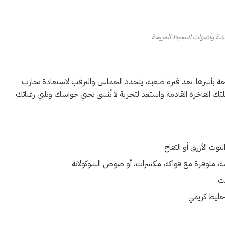
ة وأصوات المحيط المريحة
احة بأسرها. بعد فترة صعبة، يتجدد الحماس والترقب لاستعادة تجارب
حلتك الفاخرة القادمة واستعد لتجربة لا تُنسى تحيي حواسك وتلبي رغباتك
التوت الأزرق أو التفاح
شة، متوفرة مع فواكه، مكسرات، أو صوص الشوكولاتة
لت
خليط كريمي