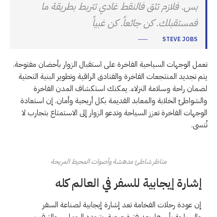
بس. فلازم تثق فالنقط غادي تتربط بطريقة ما
فمستقبلك. كن جائعاً. كن غبياً
STEVE JOBS
تعمل الوجهات السياحية الفاخرة على استقبال الزوار بأحضان مفتوحة.
يتم تجديد المنتجعات الفاخرة والفنادق الراقية وتطوير البنية التحتية
لضمان راحة وسلامة النزلاء. يمكنك استكشاف المدن الفاخرة
والشواطئ الخلابة والمعابد القديمة بكل أريحية وأمان. إن استعادة
الوجهات الفاخرة تعزز السياحة وتدعو الزوار إلى الاستمتاع بتجارب لا
تُنسى.
مناظر شاطئ مدهشة وأصوات المحيط المريحة
إشارة إيجابية للسفر في العالم كله
إن عودة رحلات الفخامة تعد إشارة إيجابية لصناعة السفر
والسياحة بأسرها. بعد فترة صعبة، يتجدد الحماس والترقب