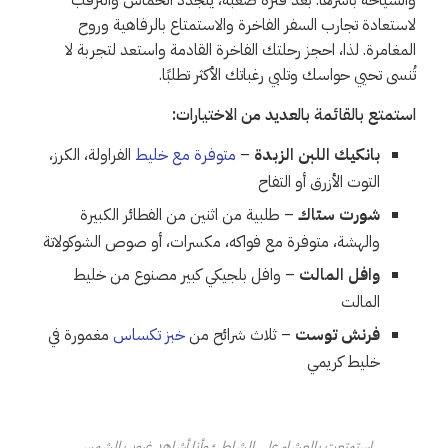
لاستعادة تجارب السفر الفاخرة والاستمتاع بالرفاهية وروح
المغامرة. لذا، احجز رحلتك الفاخرة القادمة واستعد لتجربة لا
تُنسى تحيي حواسك وتلبي رغباتك الأكثر تطلبًا.
استمتع بالقائمة بالعديد من الاختيارات:
بانكيك اللبن الزبدة
–
متوفرة مع خليط
الفراولة، الكرز،
التوت الأزرق أو التفاح
شورت ستاك
– طلبية من اثنين من الفطائر الكبيرة
والهشة، متوفرة مع فواكه، مكسرات، أو صوص الشوكولاتة
وافل المالت
– وافل بلجيكي كبير مصنوع من خليط
المالت
فرنش توست
– ثلاث شرائح من
خبز تكساس
مغمورة في
خليط كريمي
استمتعت بالعشاء على الشاطئ وأنا أشاهد غروب الشمس