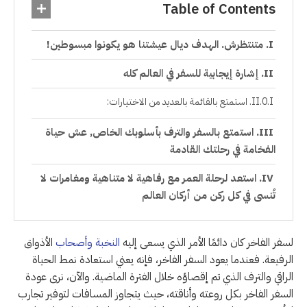
Table of Contents
متنتظرش. الهدف ديال عيشتنا هو يكونوا مبسوطين!
إشارة إيجابية للسفر في العالم كله
استمتع بالقائمة بالعديد من الاختيارات:
استمتع بالسفر والترف بأسلوبك الخاص, عش حياة
الفخامة في رحلتك القادمة
استعد لرحلة العمر مع رفاهية لا متناهية ومغامرات لا
تُنسى في كل ركن من أركان العالم
لسفر الفاخر كان دائمًا الأمر الذي يسعى إليه
النخبة وأصحاب
الأذواق
الرفيعة. فعندما يعود السفر الفاخر، فإنه يعني استعادة نمط الحياة
الراقي والترف الذي تم إقصاؤه خلال الفترة الماضية. والآن، نرى عودة
السفر الفاخر بكل روعته وأناقته، حيث يتجاوز المسافات لتوفير تجارب