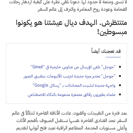
لا تُنسى ومتعة لا حدود لها. دعونا نلقي نظرة على كيفية ازدهار رحلات
الفخامة وعودة روح المغامرة والترف إلى عالم السفر.
متنتظرش. الهدف ديال عيشتنا هو يكونوا
مبسوطين!
قد تعجبك أيضاً
“جوجل” تلغي الإرسال من عناوين خارجية في “Gmail”
“جوجل” تختبر ميزة جديدة لترتيب الألبومات بتطبيق الصور
واجهة جديدة لتثبيت المحادثات بـ “رسائل Google”
علماء يطورون رقائق مصغرة مدعومة بالذكاء الاصطناعي
بعد فترة من التقييدات والقيود، عادت الأناقة الفاخرة لتتلألأ في عالم
السفر. تجد الفنادق الفاخرة نفسها تستقبل الضيوف بأفخم الأثاث
وأعلى مستويات الخدمة. المطاعم الراقية تعيد فتح أبوابها لتقديم