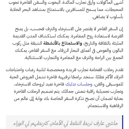
أشهى المأكولات وأرقى تجارب المائدة. اليخوت والسفن الفاخرة تجوب
المحيطات، مما يسمح للمسافرين بالاستمتاع بمشاهد البحر الخلابة
بأسلوب لا يضاهى.
إن السفر الفاخر لا يقتصر على الاسترخاء والترف فحسب، بل يمنح
الفرصة لاستعادة روح المغامرة. يمكنك استكشاف المدن القديمة
المليئة بالثقافة والتاريخ،
والاستمتاع بالأنشطة
الشيقة مثل ركوب
البالون والغوص في أعماق البحار الزرقاء. مع السفر الفاخر، يمكنك
الجمع بين الراحة والترف مع المغامرة والتجارب الاستثنائية.
تقدم رحلات الفخامة تجارب فريدة ومخصصة لتلبية رغبات واحتياجات
النزلاء الأكثر تطلبًا. ستجد برامجًا ترفيهية فاخرة تشمل العروض الحية
للموسيقى والفن،
وجلسات تدليك
فاخرة تعيد لروحك الاسترخاء،
وتجارب تجميلية راقية تنعش جمالك. يتم تصميم الرحلات الفاخرة
بعناية لضمان أن تصبح تذكرة السفر الخاصة بك بوابة إلى عالم من
الرفاهية والاستجمام.
ماشي عارف تربط النقط لي الأمام، كتربطهم لي الوراء