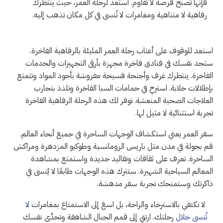
فإنها تصبح فرصة لا تقاوم. استعد لرحلة العمر، حيث ينتظرك
رفاهية لا متناهية ومغامرات لا تُنسى في كل مكان تذهب إليه.
استعد للوقوف على أعتاب رحلة العمر المليئة بالرفاهية الفاخرة.
ستجد نفسك في فنادق فاخرة مجهزة بأرقى التجهيزات والخدمات
الفاخرة. ينتظرك غرف وأجنحة فسيحة مفروشة بأجود المواد وتتمتع
بإطلالات خلابة. استرخِ في حمامات السبا الفاخرة وتلذذ بتجارب
العلاجات الصحية المنعشة. توفر لك هذه الرحلة الرفاهية الفاخرة
تجربة استثنائية لا مثيل لها.
سفر العمر يعني استكشاف الوجهات الساحرة في جميع أنحاء العالم.
قم بجولة في مدن مثل باريس الرومانسية وطوكيو المزدهرة ومراكش
الساحرة. تعرف على ثقافات وتقاليد جديدة واستمتع بمشاهدة
المعالم السياحية الشهيرة. ستترك هذه الوجهات طابعًا لا يُنسى في
ذاكرتك وستمنحك تجربة سفر مدهشة.
لا تكتفي بالاسترخاء والراحة، بل اسعَ إلى الاستمتاع بمغامرات
لا
تُنسى خلال
رحلتك. ارتقِ إلى قمم الجبال الشاهقة وتحدَّى نفسك