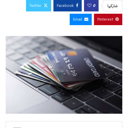
Twitter
Facebook
0
شاركها
Email
Pinterest