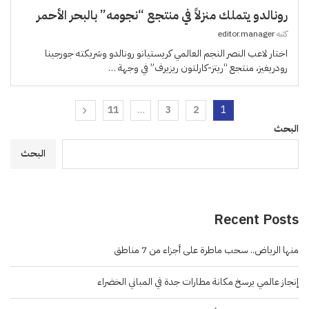
رونالدو يتملك منزلاً في منتجع “نجومه” بالبحر الأحمر
كتبه
editor.manager
اختار لاعب النصر النجم العالمي كريستيانو رونالدو وشريكته جورجينا
رودريغيز، منتجع “ريتز-كارلتون ريزيرف” في وجهة …
11
…
3
2
1
البحث
البحث
Recent Posts
منها الرياض.. سحب ماطرة على أجزاء من 7 مناطق
إنجاز عالمي يرسخ مكانة مطارات جدة في المباني الخضراء