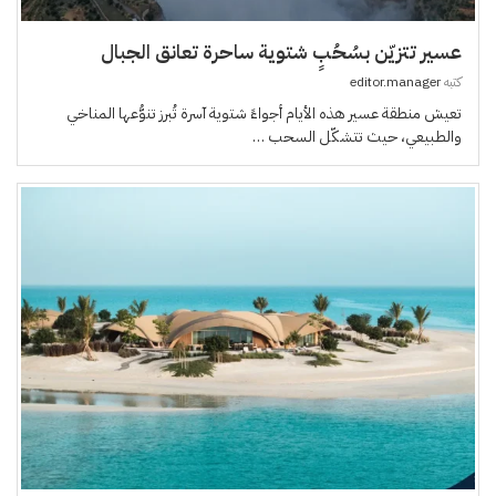
عسير تتزيّن بسُحُبٍ شتوية ساحرة تعانق الجبال
كتبه
editor.manager
تعيش منطقة عسير هذه الأيام أجواءً شتوية آسرة تُبرز تنوُّعها المناخي
والطبيعي، حيث تتشكّل السحب …