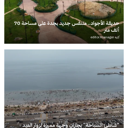
حديقة الأجواد.. متنفس جديد بجدة على مساحة 70
ألف متر
كتبه
editor.manager
“شاطئ السباحة” بجازان وجهة مميزة لزوار العيد