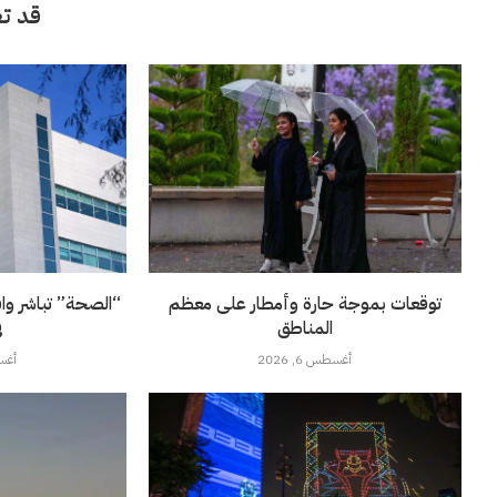
قد تع
توقعات بموجة حارة وأمطار على معظم
“الصحة” تباشر وا
المناطق
ف
أغسطس 6, 2026
أغسطس