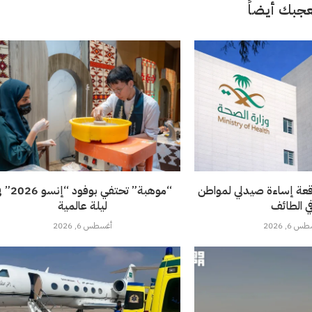
جبك أيضاً
قعة إساءة صيدلي لمواطن
“موهبة” تحتفي بوفود 
ي الطائف
ليلة عالمية
 6, 2026
أغسطس 6, 2026