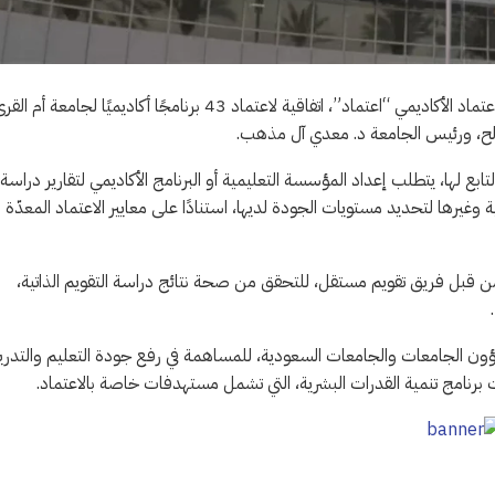
وقعت هيئة تقويم التعليم والتدريب، ممثلة في المركز الوطني للتقويم والاعتماد الأكاديمي “اعتماد”، اتفاقية لاعتماد 43 برنامجًا أكاديميًا لجامعة أم
الح، ورئيس الجامعة د. معدي آل مذهب.
بع لها، يتطلب إعداد المؤسسة التعليمية أو البرنامج الأكاديمي لتقارير دراسة
 وغيرها لتحديد مستويات الجودة لديها، استنادًا على معايير الاعتماد المعدّة
ن قبل فريق تقويم مستقل، للتحقق من صحة نتائج دراسة التقويم الذاتية،
ؤون الجامعات والجامعات السعودية، للمساهمة في رفع جودة التعليم والتدر