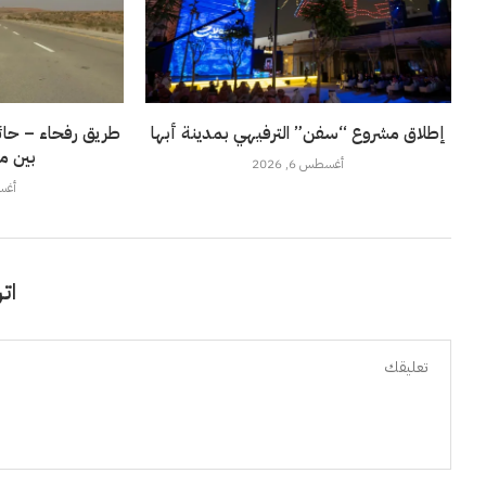
إطلاق مشروع “سفن” الترفيهي بمدينة أبها
طريق رفحاء – حائل
بين م
أغسطس 6, 2026
أغسطس
اتر