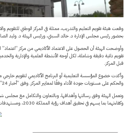
بحضور رئيس مجلس الإدارة د. خالد السبتي، ورئيس الهيئة د. وليد الص
وأوضحت الهيئة أن الحصول على الاعتماد الأكاديمي من مركز “اعتماد” التا
تقويم ذاتية دقيقة وشاملة، لكل أوجه الأنشطة العلمية والإدارية والخدمية
قبل المركز.
وأكدت خضوع المؤسسة التعليمية أو البرنامج الأكاديمي لتقويم خارجي م
والحكم على مستويات جودة الأداء وفقًا لمعايير المركز. وفق “أخبار 24”.
وتعمل الهيئة وفق رسالتها وأهدافها، وبالتعاون والتكامل مع مجلس ش
وكفاءتهما بما يسهم في تحقيق أهداف رؤية المملكة 2030، ومستهدفات برنامج تنمية القدرات البشرية، التي تشمل مستهدفات خاصة بالاعتماد.