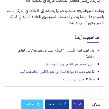
أن يدرك تيرزيتش التعادل لمنتخب صربيا في الدقيقة 88.
وبتلك النتيجة، رفع منتخب صربيا رصيده إلى 5 نقاط في المركز الثالث
بالمجموعة، بينما وصل المنتخب السويسري للنقطة الثانية في المركز
الأخير. وفق “سبورت 24”.
قد تعجبك أيضاً
ولي العهد يُعلن تأسيس “الهيئة العليا لاستضافة كأس العالم
2034”
بيولي: سعيد بفوز النصر.. ورونالدو جاهز
الأخضر تحت16 يواجه لبنان في بطولة كأس اتحاد غرب آسيا
جوانكا يرحل عن الشباب
Twitter
Facebook
0
شاركها