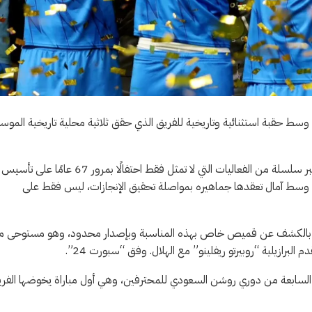
– الذكرى الـ 67 – والتي تأتي هذا العام وسط حقبة استثنائية وتاريخية للفريق الذي حقق ثلاثية محلية تاريخية المو
وبشكل مغاير عن السنوات الماضية، يأتي احتفال الهلال بذكرى تأسيسه عبر سلسلة من الفعاليات التي لا تمثل فقط احتفالًا بمرور 67 عامًا على تأسيس
لأخيرة وسط آمال تعقدها جماهيره بمواصلة تحقيق الإنجازات، ليس فقط على
 صاخبة تزامنًا مع الذكرى الـ67 لتأسيسه، بدأها بالكشف عن قميص خاص بهذه المناسبة وبإصدار محدود، وهو مستوحى
السابعة من دوري روشن السعودي للمحترفين، وهي أول مباراة يخوضها الفر