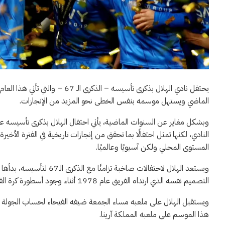
يحتفل نادي الهلال بذكرى تأسيسه 
الماضي ويستهل موسمه بنفس الخطى نحو المزيد من الإنجازات.
النادي، لكنها تمثل احتفالًا بما تحقق من إنجازات تاريخية في الفترة ا
المستوى المحلي ولكن آسيويًا وعالميًا.
ويستعد الهلال لاحتفالات
التصميم نفسه الذي ارتداه الفريق عام 1978 أثناء وجود أسطورة كرة القدم البرازيلية “روبيرتو ريفلينو” مع الهلال. وفق “سبورت 24”.
ويستقبل الهلال على ملعبه مساء الجمعة ضيفه الفيحاء لحساب الجولة 
هذا الموسم على ملعبه المملكة آرينا.