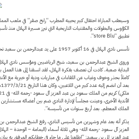
وسيعقب المباراة احتفال كبير يحييه المطرب “رابح صقر” في ملعب المملكة
الكؤوس والبطولات والمقتنيات التاريخية التي تبرز مسيرة الهلال منذ 
تطبيق “store Blu”.
تأسس نادي الهلال في 16 أكتوبر 1957 على يد عبدالرحمن بن سعيد تحت اسم النادي الأولمبي، قبل أن يتم تغيير اسمه بعد عام إلى نادي الهلال.
وروى الشيخ عبدالرحمن بن سعيد، شيخ الرياضيين ومؤسس نادي الهلال و
البداية صعبة.. كادت أن تعصف بفكرة الهلال، لقد انسقنا إلى هذا العمل بمح
كاملاً بحذر وخوف وغياب عن اللقاءات في مباريات ودية أو خيرية مع ال
ب
الملك المعظم.. بعد أربع سنوات من تأسيسه”.
يذكر أنه بعد عام وشهرين من تأسيس النادي، رفع الشيخ عبدالرحمن بن س
عبد العزيز إلى بن سعيد: “اطلعنا على ما جاء في خطابكم المرفق به بيان 