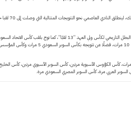
توج الهلال بأولى بطولاته الرسمية عام 1961 عندما حصد لقب كأس الملك، لينطلق النادي العاصمي
ويعد نادي الهلال الأكثر تتويجًا بلقب الدوري السعودي “19 مرة”، كما أنه البطل التاريخي لكأس ولي العهد “13 لقبًا”، كما توج بلقب كأس الاتحا
لكرة القدم “كأس الأمير فيصل بن فهد” “6 مرات”، وبطلًا لكأس الملك 10 مرات، فضلًا عن تتويجه بكأس السوبر السعودي 5 مرات وكأس ال
ليًا حصد الهلال العديد من الألقاب أبرزها تتويجه بدوري أبطال آسيا 4 مرات، كأس الكؤوس الآسيوية مرتين، كأس السوبر الآسيوي مرتين، كأس الخلي
 السوبر العربي مرة، كأس السوبر المصري السعودي مرة.