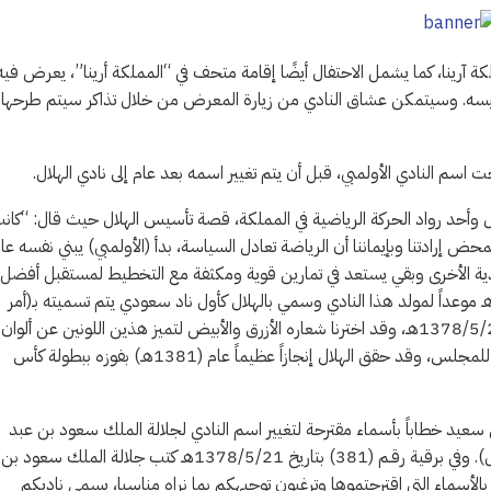
 آرينا، كما يشمل الاحتفال أيضًا إقامة متحف في “المملكة أرينا”، يعرض فيه
تأسيسه. وسيتمكن عشاق النادي من زيارة المعرض من خلال تذاكر سيتم طرحها 
أحد رواد الحركة الرياضية في المملكة، قصة تأسيس الهلال حيث قال: “كان
ض إرادتنا وبإيماننا أن الرياضة تعادل السياسة، بدأ (الأولمبي) يبني نفسه عاما
أندية الأخرى وبقي يستعد في تمارين قوية ومكثفة مع التخطيط لمستقبل أفضل
عد أن انضم إليه عدد كبير من اللاعبين، وكان هذا التاريخ 1377/3/21هـ موعداً لمولد هذا النادي وسمي بالهلال كأول ناد سعودي يتم تسميته بـ(أمر
ملكي) كريم من الملك سعود بن عبد العزيز آل سعود -رحمه الله- في 1378/5/21هـ، وقد اخترنا شعاره الأزرق والأبيض لتميز هذين اللونين عن ألوان
الأندية الأخرى، وعينت مجلساً لإدارة النادي ضم بين أعضائه مستشارين للمجلس، وقد حقق الهلال إنجازاً عظيماً عام (1381هـ) بفوزه ببطولة كأس
عيد خطاباً بأسماء مقترحة لتغيير اسم النادي لجلالة الملك سعود بن عبد
العزيز آل سعود -رحمه الله- وهي ثلاثة أسماء (اليمامة – الوحدة – الهلال). وفي برقية رقـم (381) بتاريخ 1378/5/21هـ كتب جلالة الملك سعود بن
بالأسماء التي اقترحتموها وترغبون توجيهكم بما نراه مناسبا، يسمى ناديكم