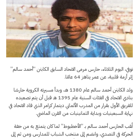
توفي، اليوم الثلاثاء، حارس مرمى الاتحاد السابق الكابتن “أحمد سالم”
إثر أزمة قلبية، عن عمر يناهز 64 عامًا.
ولد الكابتن أحمد سالم عام 1380 هـ، وبدأ مسيرته الكروية حارسًا
بنادي الاتحاد في الفئات السنية عام 1395 هـ قبل أن يتم تصعيده
للفريق الأول بقرار من المدرب الألماني ديتمار كرامر الذي قاد الاتحاد في
نهاية السبعينيات وبداية الثمانينيات من القرن الماضي.
لُقب الحارس أحمد سالم بـ “الأخطبوط” لما كان يتمتع به من خفة
الحركة في التصدي، وانضم إلى منتخب الشباب للمدارس ومن ثم إلى