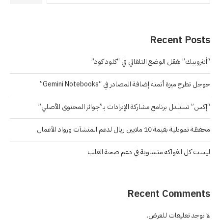
Recent Posts
“أنثروبيك” تفعّل الوضع التلقائي في “كلود كود”
جوجل تطرح ميزة أتمتة إضافة المصادر في “Gemini Notebooks”
“إكس” تستبدل برنامج مشاركة الإيرادات بـ”جوائز المحتوى الأصلي”
محفظة تمويلية بقيمة 10 ملايين ريال لدعم المنشآت ورواد الأعمال
ليست كل الفواكه متساوية في دعم صحة القلب
Recent Comments
لا توجد تعليقات للعرض.