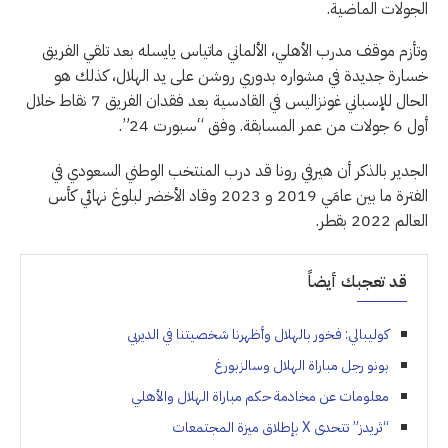
الجولات الماضية.
وتأزم موقف مدرب الأهلي، الألماني ماتياس يايسله بعد تلقي الفريق
خسارة جديدة في مشواره بدوري روشن على يد الهلال، كذلك هو
الحال للإسباني غونزاليس في القادسية بعد فقدان الفريق 7 نقاط خلال
أول 6 جولات من عمر المسابقة. وفق “سبورت 24”.
الجدير بالذكر أن هيرفي رونا قد درب المنتخب الوطني السعودي في
الفترة ما بين عامَي 2019 و 2023 وقاد الأخضر لبلوغ نهائي كأس
العالم 2022 بقطر.
قد تعجبك أيضاً
كوليبالي: فخور بالهلال وأظهرنا شخصيتنا في الديربي
بونو رجل مباراة الهلال وسالزبورغ
معلومات عن مخادمة حكم مباراة الهلال والأهلي
“ثريدز” تتحدى X بإطلاق ميزة المجتمعات