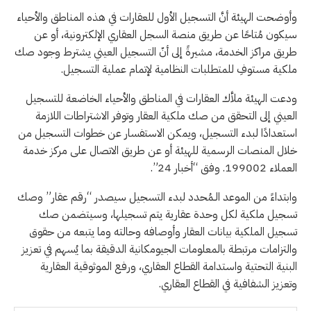
وأوضحت الهيئة أنَّ التسجيل الأول للعقارات في هذه المناطق والأحياء
سيكون مُتاحًا عن طريق منصة السجل العقاري الإلكترونية، أو عن
طريق مراكز الخدمة، مشيرةً إلى أنّ التسجيل العيني يشترط وجود صك
ملكية مستوفِ للمتطلبات النظامية لإتمام عملية التسجيل.
ودعت الهيئة ملاَّك العقارات في المناطق والأحياء الخاضعة للتسجيل
العيني إلى التحقق من صك ملكية العقار وتوفر الاشتراطات اللازمة
استعدادًا لبدء التسجيل، ويمكن الاستفسار عن خطوات التسجيل من
خلال المنصات الرسمية للهيئة أو عن طريق الاتصال على مركز خدمة
العملاء 199002. وفق “أخبار 24”.
وابتداءً من الموعد الـمُحدد لبدء التسجيل سيصدر “رقم عقار” وصك
تسجيل ملكية لكل وحدة عقارية يتم تسجيلها، وسيتضمن صك
تسجيل الملكية بيانات العقار وأوصافه وحالته وما يتبعه من حقوق
والتزامات مرتبطة بالمعلومات الجيومكانية الدقيقة بما يُسهم في تعزيز
البنية التحتية واستدامة القطاع العقاري، ورفع الموثوقية العقارية
وتعزيز الشفافية في القطاع العقاري.