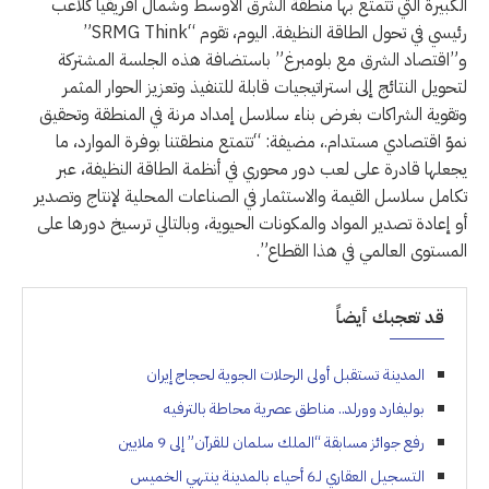
الكبيرة التي تتمتع بها منطقة الشرق الأوسط وشمال أفريقيا كلاعب
رئيسي في تحول الطاقة النظيفة. اليوم، تقوم “SRMG Think”
و”اقتصاد الشرق مع بلومبرغ” باستضافة هذه الجلسة المشتركة
لتحويل النتائج إلى استراتيجيات قابلة للتنفيذ وتعزيز الحوار المثمر
وتقوية الشراكات بغرض بناء سلاسل إمداد مرنة في المنطقة وتحقيق
نموّ اقتصادي مستدام.، مضيفة: “تتمتع منطقتنا بوفرة الموارد، ما
يجعلها قادرة على لعب دور محوري في أنظمة الطاقة النظيفة، عبر
تكامل سلاسل القيمة والاستثمار في الصناعات المحلية لإنتاج وتصدير
أو إعادة تصدير المواد والمكونات الحيوية، وبالتالي ترسيخ دورها على
المستوى العالمي في هذا القطاع”.
قد تعجبك أيضاً
المدينة تستقبل أولى الرحلات الجوية لحجاج إيران
بوليفارد وورلد.. مناطق عصرية محاطة بالترفيه
رفع جوائز مسابقة “الملك سلمان للقرآن” إلى 9 ملايين
التسجيل العقاري لـ6 أحياء بالمدينة ينتهي الخميس