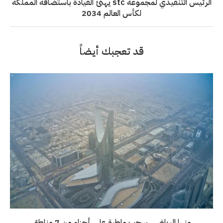
الرئيس التنفيذي لمجموعة stc يهنئ القيادة باستضافة المملكة
لكأس العالم 2034
قد تعجبك أيضاً
منها الرياض.. سحب ماطرة على أجزاء من 7 مناطق