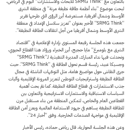
بالتعاون مع “SRMG Think للأبحاث والاستشارات” اليوم في الرياض،
لبحث موضوع “بناء أنظمة طاقة نظيفة مرنة” في منطقة الشرق
الأوسط وشمال أفريقيا، مستعرضة أبرز الرؤى التي طرحها تقرير
“SRMG Think” الأخير بعنوان “تعزيز سلاسل الإمداد في منطقة
الشرق الأوسط وشمال أفريقيا من أجل انتقالات الطاقة النظيفة”.
جمعت هذه الجلسة رفيعة المستوى بإدارة الإعلامية في “اقتصاد
الشرق مع بلومبرغ” مايا حجيج، أبرز الخبراء وروّاد هذا القطاع الحيوي،
وتحدثت فيها نداء المبارك، المديرة التنفيذية لـ”SRMG Think”
وجسيكا عبيد، رئيسة قسم تحول الطاقة في “SRMG Think”. حيث
جرى النقاش حول مواضيع هامة، مثل التوجّهات الناشئة في مجال
الطاقة النظيفة واستراتيجيات التوطين لتعزيز المرونة الإقليمية وآليات
جذب الاستثمارات في قطاع الطاقة النظيفة. كما تمّ بحث أهمية
السياسات الاستباقية والاستثمارات الاستراتيجية والتعاون بين
القطاعين العام والخاص، لتمكين المنطقة من بناء مستقبل مرن
للطاقة النظيفة يساهم في جهود الاستدامة العالمية ويعزز أمن الطاقة
الإقليمية في مواجهة الصدمات الخارجية. وفق “أخبار 24”.
وعن هذه الجلسة الحوارية، قال رياض حماده، رئيس الأخبار