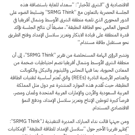
الاقتصادية في “الشرق للأخبار”: “سعداء للغاية باستضافة هذه
الجلسة الحصرية بالتعاون مع “SRMG Think” وتسليط الضوء على
الدور المحوري الذي تلعبه منطقة الشرق الأوسط وشمال أفريقيا في
التحول العالمي نحو الطاقة النظيفة”، مضيفاً أن نتائج الجلسة تؤكد
قدرة المنطقة على قيادة الابتكار وتعزيز سلاسل الإمداد وفتح الطريق
نحو مستقبل طاقة مستدام.”
وتشير الرؤى الهامة المستخلصة من تقرير “SRMG Think”، إلى أن
منطقة الشرق الأوسط وشمال أفريقيا تضم احتياطيات ضخمة من
المعادن الحيوية، بما فيها النحاس والليثيوم والنيكل والكوبالت
والعناصر الأرضية النادرة (REEs) والتي تُعتبر أساسية لتقنيات الطاقة
النظيفة، حيث تُقدم هذه الموارد المنتشرة عبر دول مثل المملكة
العربية السعودية والأردن والإمارات العربية المتحدة وعُمان ومصر،
فرصاً كبيرة لتوطين الإنتاج وتعزيز سلاسل الإمداد، ودفع النموّ
الاقتصادي المستدام.
ومن جهتها قالت نداء المبارك، المديرة التنفيذية لـ”SRMG Think”:
“يُظهر تقريرنا الأخير حول “سلاسل الإمداد للطاقة النظيفة” الإمكانيات